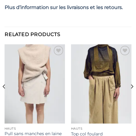
Plus d’information sur les livraisons et les retours.
RELATED PRODUCTS
Ajouter
Ajouter
à la liste
à la liste
de
de
souhaits
souhaits
HAUTS
HAUTS
Pull sans manches en laine
Top col foulard