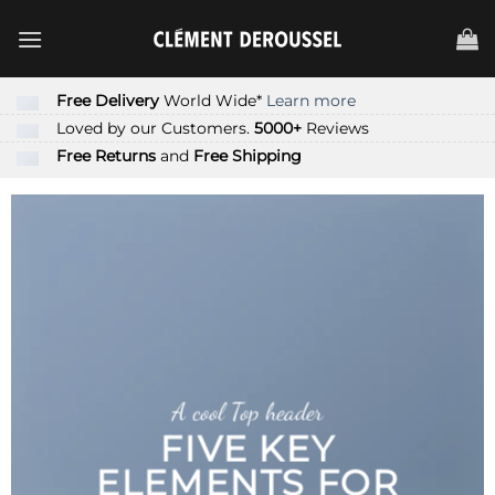
Passer
au
contenu
Free Delivery
World Wide*
Learn more
Loved by our Customers.
5000+
Reviews
Free Returns
and
Free Shipping
A cool Top header
FIVE KEY
ELEMENTS FOR