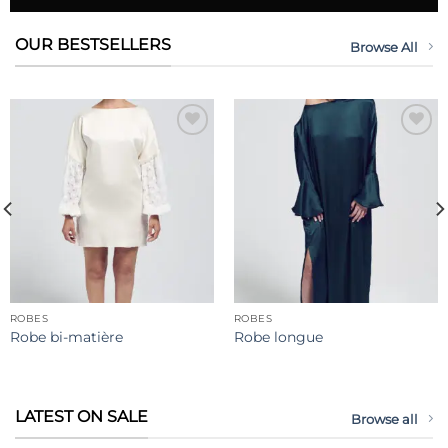
OUR BESTSELLERS
Browse All
Ajouter
Ajouter
à la liste
à la liste
de
de
souhaits
souhaits
ROBES
ROBES
Robe bi-matière
Robe longue
LATEST ON SALE
Browse all