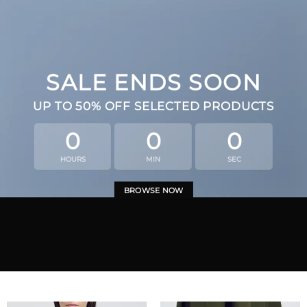
SALE ENDS SOON
UP TO
50% OFF
SELECTED PRODUCTS
0
0
0
HOURS
MIN
SEC
BROWSE NOW