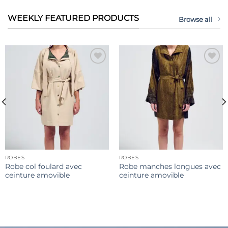
WEEKLY FEATURED PRODUCTS
Browse all
Ajouter
Ajouter
à la liste
à la liste
de
de
souhaits
souhaits
ROBES
ROBES
Robe col foulard avec
Robe manches longues avec
ceinture amovible
ceinture amovible