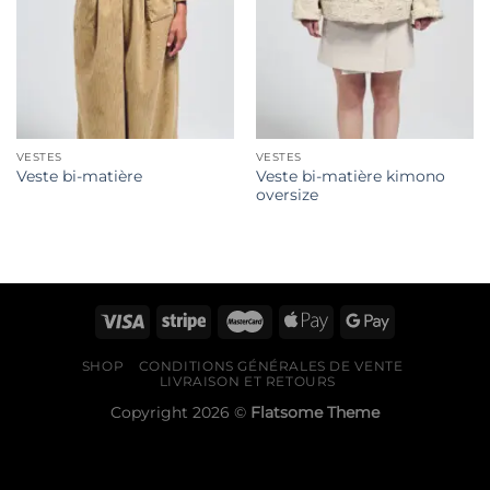
VESTES
VESTES
Veste bi-matière kimono
Veste bi-matière
oversize
SHOP
CONDITIONS GÉNÉRALES DE VENTE
LIVRAISON ET RETOURS
Copyright 2026 ©
Flatsome Theme