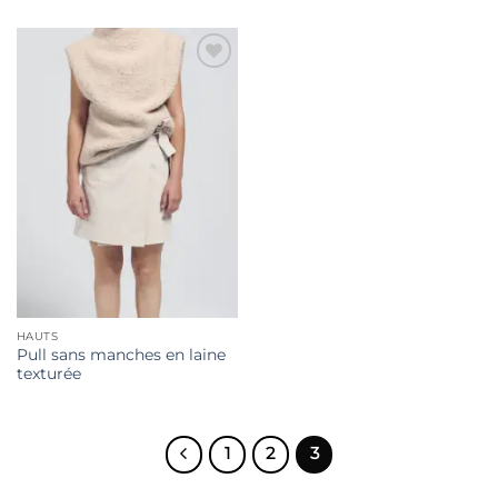
Ajouter
à la liste
de
souhaits
HAUTS
Pull sans manches en laine
texturée
1
2
3