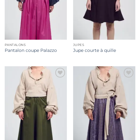
PANTALONS
JUPES
Pantalon coupe Palazzo
Jupe courte à quille
Ajouter
Ajouter
à la liste
à la liste
de
de
souhaits
souhaits